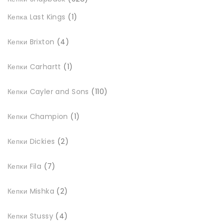
товарів
1
Кепка Last Kings
1
товар
4
Кепки Brixton
4
товари
1
Кепки Carhartt
1
товар
110
Кепки Cayler and Sons
110
товарів
1
Кепки Champion
1
товар
2
Кепки Dickies
2
товари
7
Кепки Fila
7
товарів
2
Кепки Mishka
2
товари
4
Кепки Stussy
4
товари