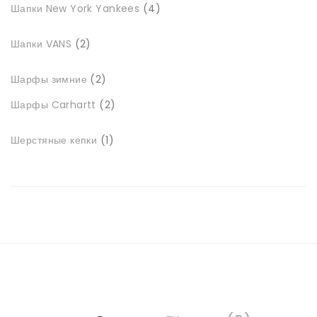
Шапки New York Yankees
4
товари
2
Шапки VANS
2
товари
2
Шарфы зимние
2
товари
2
Шарфы Carhartt
2
товари
1
Шерстяные кепки
1
товар