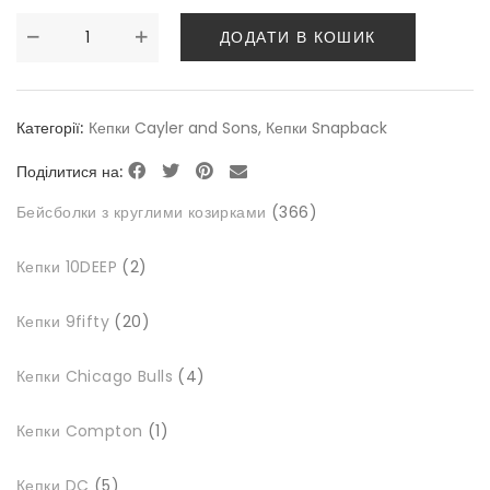
ДОДАТИ В КОШИК
Категорії:
Кепки Cayler and Sons
,
Кепки Snapback
Поділитися на:
366
Бейсболки з круглими козирками
366
товарів
2
Кепки 10DEEP
2
товари
20
Кепки 9fifty
20
товарів
4
Кепки Chicago Bulls
4
товари
1
Кепки Compton
1
товар
5
Кепки DC
5