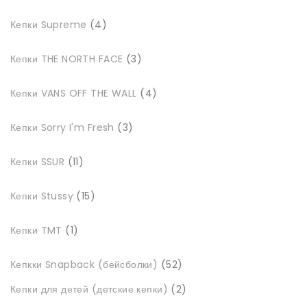
4
Кепки Supreme
4
товари
3
Кепки THE NORTH FACE
3
товари
4
Кепки VANS OFF THE WALL
4
товари
3
Кепки Sorry I'm Fresh
3
товари
11
Кепки SSUR
11
товарів
15
Кепки Stussy
15
товарів
1
Кепки TMT
1
товар
52
Кепкки Snapback (бейсболки)
52
товари
2
Кепки для детей (детские кепки)
2
товари