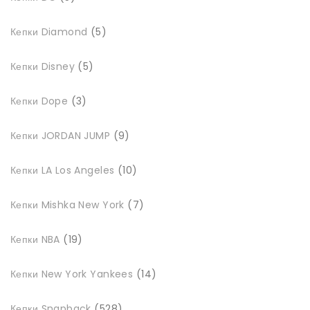
товарів
5
Кепки Diamond
5
товарів
5
Кепки Disney
5
товарів
3
Кепки Dope
3
товари
9
Кепки JORDAN JUMP
9
товарів
10
Кепки LA Los Angeles
10
товарів
7
Кепки Mishka New York
7
товарів
19
Кепки NBA
19
товарів
14
Кепки New York Yankees
14
товарів
528
Кепки Snapback
528