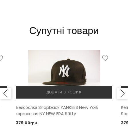
Супутні товари
ДОДАТИ В КОШИК
Y
Бейсболка Snapback YANKEES New York
Кеп
коричневая NY NEW ERA 9fifty
So
379.00
грн.
37