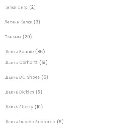
2
Кепки с игр
2
товари
3
Летние Кепки
3
товари
20
Панамы
20
товарів
86
Шапки Beanie
86
товарів
19
Шапка Carhartt
19
товарів
6
Шапка DC Shoes
6
товарів
5
Шапка Dickies
5
товарів
10
Шапка Stussy
10
товарів
6
Шапки beanie Supreme
6
товарів
4