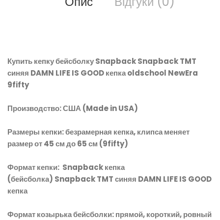
Опис
Відгуки (0)
Купить кепку бейсболку Snapback Snapback TMT
синяя DAMN LIFE IS GOOD кепка oldschool NewEra
9fifty
Производство: США (Made in USA)
Размеры кепки: безрамерная кепка, клипса меняет
размер от 45 см до 65 см (9fifty)
Формат кепки: Snapback кепка
(бейсболка) Snapback TMT синяя DAMN LIFE IS GOOD
кепка
Формат козырька бейсболки: прямой, короткий, ровный