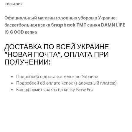
козырек
Официальный магазин головных уборов в Украине:
баскетбольная кепка Snapback TMT синяя DAMN LIFE
IS GOOD кепка
ДОСТАВКА ПО ВСЕЙ УКРАИНЕ
“НОВАЯ ПОЧТА”, ОПЛАТА ПРИ
ПОЛУЧЕНИИ:
Подробоей о доставке кепок по Украине
Подробней об оплате кепок (наложеный платеж)
Как оформить заказ на кепку New Era
Оригинальная одежда LAST KINGS реперка
байскетбольные кепки украина купить заказать с доставкой
снепбеки украина сереневая кепка