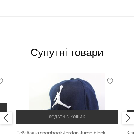
Супутні товари
ДОДАТИ В КОШИК
Бейсболка snapback Jordan Jump black
Кеп