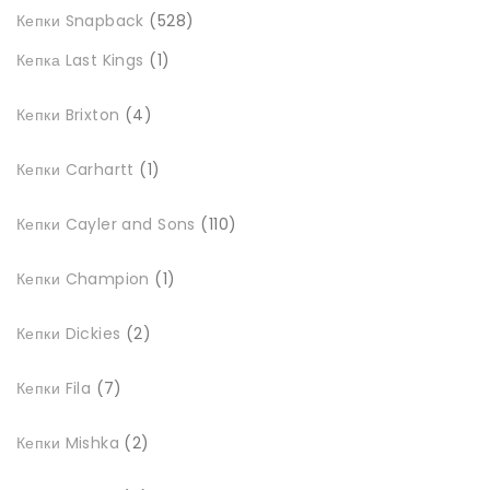
528
Кепки Snapback
528
товарів
1
Кепка Last Kings
1
товар
4
Кепки Brixton
4
товари
1
Кепки Carhartt
1
товар
110
Кепки Cayler and Sons
110
товарів
1
Кепки Champion
1
товар
2
Кепки Dickies
2
товари
7
Кепки Fila
7
товарів
2
Кепки Mishka
2
товари
4