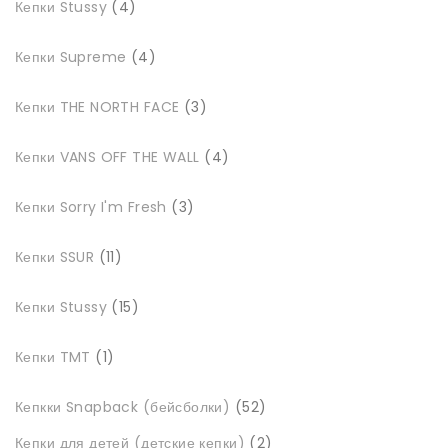
Кепки Stussy
4
товари
4
Кепки Supreme
4
товари
3
Кепки THE NORTH FACE
3
товари
4
Кепки VANS OFF THE WALL
4
товари
3
Кепки Sorry I'm Fresh
3
товари
11
Кепки SSUR
11
товарів
15
Кепки Stussy
15
товарів
1
Кепки TMT
1
товар
52
Кепкки Snapback (бейсболки)
52
товари
2
Кепки для детей (детские кепки)
2