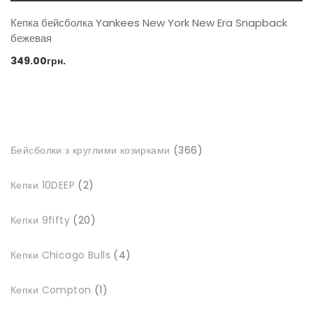
Кепка бейсболка Yankees New York New Era Snapback
бежевая
349.00
грн.
366
Бейсболки з круглими козирками
366
товарів
2
Кепки 10DEEP
2
товари
20
Кепки 9fifty
20
товарів
4
Кепки Chicago Bulls
4
товари
1
Кепки Compton
1
товар