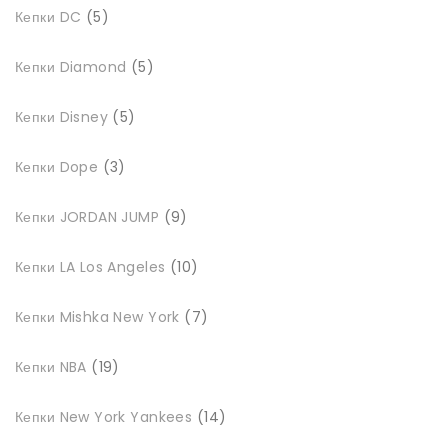
5
Кепки DC
5
товарів
5
Кепки Diamond
5
товарів
5
Кепки Disney
5
товарів
3
Кепки Dope
3
товари
9
Кепки JORDAN JUMP
9
товарів
10
Кепки LA Los Angeles
10
товарів
7
Кепки Mishka New York
7
товарів
19
Кепки NBA
19
товарів
14
Кепки New York Yankees
14
товарів