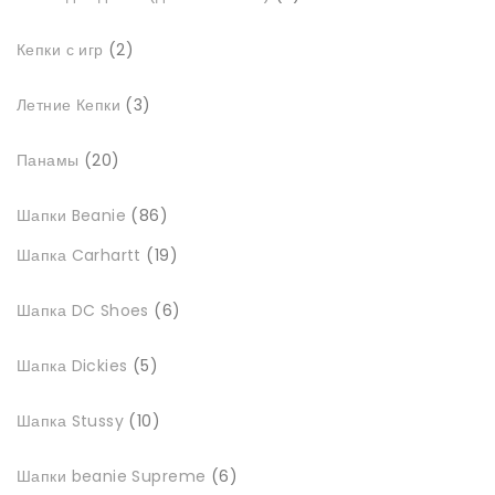
товари
2
Кепки с игр
2
товари
3
Летние Кепки
3
товари
20
Панамы
20
товарів
86
Шапки Beanie
86
товарів
19
Шапка Carhartt
19
товарів
6
Шапка DC Shoes
6
товарів
5
Шапка Dickies
5
товарів
10
Шапка Stussy
10
товарів
6
Шапки beanie Supreme
6
товарів