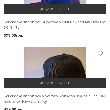
ДОДАТИ В КОШИК
Бейсболка snapback Superman синяя с красным New Era
DC 9fifty
379.00
грн.
ДОДАТИ В КОШИК
Бейсболка snapback New York Yankees черная с черным
логотипом New Era 9fifty
499.00
грн.