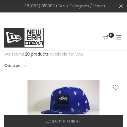
+38(063)1351883 (Тел. / Telegram / Viber)
0
We found
20 products
available for you
Фільтри
ДОДАТИ В КОШИК