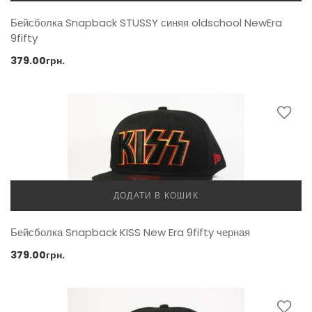
Бейсболка Snapback STUSSY синяя oldschool NewEra
9fifty
379.00
грн.
ДОДАТИ В КОШИК
Бейсболка Snapback KISS New Era 9fifty черная
379.00
грн.