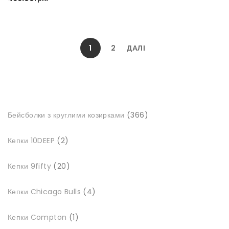
1
2
ДАЛІ
366
Бейсболки з круглими козирками
366
товарів
2
Кепки 10DEEP
2
товари
20
Кепки 9fifty
20
товарів
4
Кепки Chicago Bulls
4
товари
1
Кепки Compton
1
товар