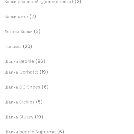
2
Кепки для детей (детские кепки)
2
товари
2
Кепки с игр
2
товари
3
Летние Кепки
3
товари
20
Панамы
20
товарів
86
Шапки Beanie
86
товарів
19
Шапка Carhartt
19
товарів
6
Шапка DC Shoes
6
товарів
5
Шапка Dickies
5
товарів
10
Шапка Stussy
10
товарів
6
Шапки beanie Supreme
6
товарів