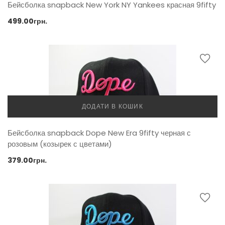
Бейсболка snapback New York NY Yankees красная 9fifty
499.00
грн.
ДОДАТИ В КОШИК
Бейсболка snapback Dope New Era 9fifty черная с
розовым (козырек с цветами)
379.00
грн.