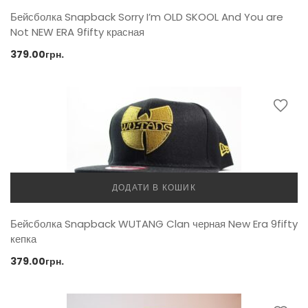
Бейсболка Snapback Sorry I’m OLD SKOOL And You are
Not NEW ERA 9fifty красная
379.00
грн.
ДОДАТИ В КОШИК
Бейсболка Snapback WUTANG Clan черная New Era 9fifty
кепка
379.00
грн.