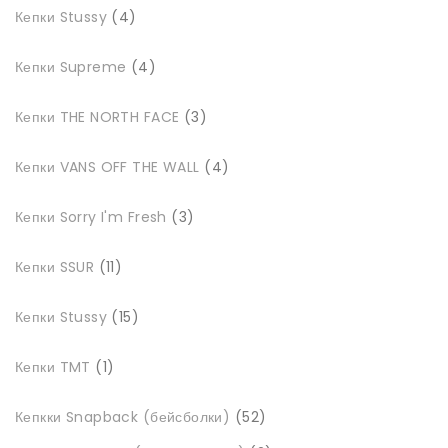
4
Кепки Stussy
4
товари
4
Кепки Supreme
4
товари
3
Кепки THE NORTH FACE
3
товари
4
Кепки VANS OFF THE WALL
4
товари
3
Кепки Sorry I'm Fresh
3
товари
11
Кепки SSUR
11
товарів
15
Кепки Stussy
15
товарів
1
Кепки TMT
1
товар
52
Кепкки Snapback (бейсболки)
52
товари