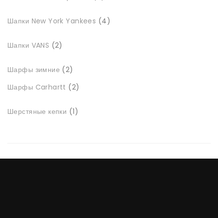
4
Шапки New York Yankees
4
товари
2
Шапки VANS
2
товари
2
Шарфы зимние
2
товари
2
Шарфы Carhartt
2
товари
1
Шерстяные кепки
1
товар