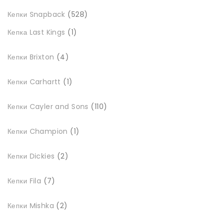
528
Кепки Snapback
528
товарів
1
Кепка Last Kings
1
товар
4
Кепки Brixton
4
товари
1
Кепки Carhartt
1
товар
110
Кепки Cayler and Sons
110
товарів
1
Кепки Champion
1
товар
2
Кепки Dickies
2
товари
7
Кепки Fila
7
товарів
2
Кепки Mishka
2
товари