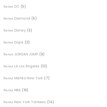
5
Кепки DC
5
товарів
5
Кепки Diamond
5
товарів
5
Кепки Disney
5
товарів
3
Кепки Dope
3
товари
9
Кепки JORDAN JUMP
9
товарів
10
Кепки LA Los Angeles
10
товарів
7
Кепки Mishka New York
7
товарів
19
Кепки NBA
19
товарів
14
Кепки New York Yankees
14
товарів