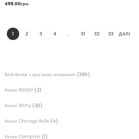
499.00
грн.
1
2
3
4
…
31
32
33
ДАЛІ
366
Бейсболки з круглими козирками
366
товарів
2
Кепки 10DEEP
2
товари
20
Кепки 9fifty
20
товарів
4
Кепки Chicago Bulls
4
товари
1
Кепки Compton
1
товар