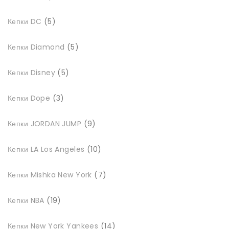
5
Кепки DC
5
товарів
5
Кепки Diamond
5
товарів
5
Кепки Disney
5
товарів
3
Кепки Dope
3
товари
9
Кепки JORDAN JUMP
9
товарів
10
Кепки LA Los Angeles
10
товарів
7
Кепки Mishka New York
7
товарів
19
Кепки NBA
19
товарів
14
Кепки New York Yankees
14