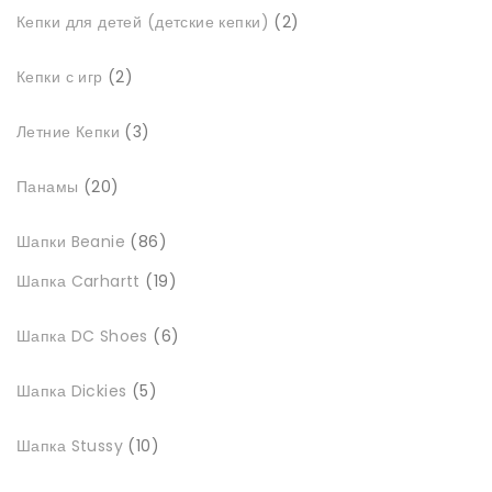
2
Кепки для детей (детские кепки)
2
товари
2
Кепки с игр
2
товари
3
Летние Кепки
3
товари
20
Панамы
20
товарів
86
Шапки Beanie
86
товарів
19
Шапка Carhartt
19
товарів
6
Шапка DC Shoes
6
товарів
5
Шапка Dickies
5
товарів
10
Шапка Stussy
10
товарів
6