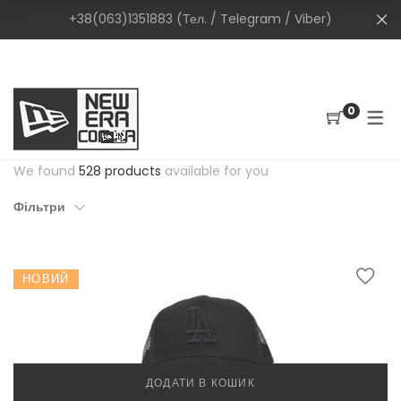
+38(063)1351883 (Тел. / Telegram / Viber)
0
We found
528 products
available for you
Фільтри
НОВИЙ
ДОДАТИ В КОШИК