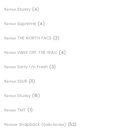
4
Кепки Stussy
4
товари
4
Кепки Supreme
4
товари
3
Кепки THE NORTH FACE
3
товари
4
Кепки VANS OFF THE WALL
4
товари
3
Кепки Sorry I'm Fresh
3
товари
11
Кепки SSUR
11
товарів
15
Кепки Stussy
15
товарів
1
Кепки TMT
1
товар
52
Кепкки Snapback (бейсболки)
52
товари