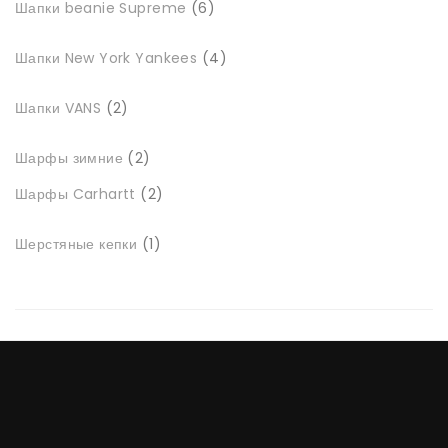
Шапки beanie Supreme
6
товарів
4
Шапки New York Yankees
4
товари
2
Шапки VANS
2
товари
2
Шарфы зимние
2
товари
2
Шарфы Carhartt
2
товари
1
Шерстяные кепки
1
товар