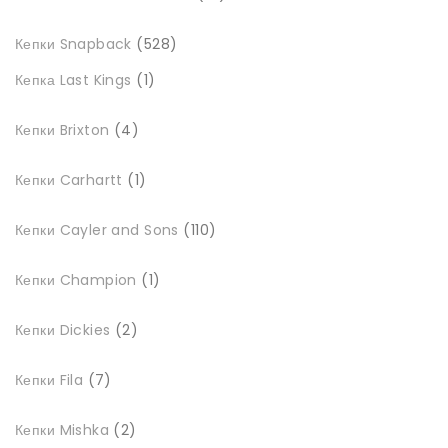
товарів
528
Кепки Snapback
528
товарів
1
Кепка Last Kings
1
товар
4
Кепки Brixton
4
товари
1
Кепки Carhartt
1
товар
110
Кепки Cayler and Sons
110
товарів
1
Кепки Champion
1
товар
2
Кепки Dickies
2
товари
7
Кепки Fila
7
товарів
2
Кепки Mishka
2
товари