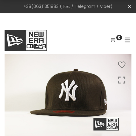
+38(063)1351883 (Тел. / Telegram / Viber)
0