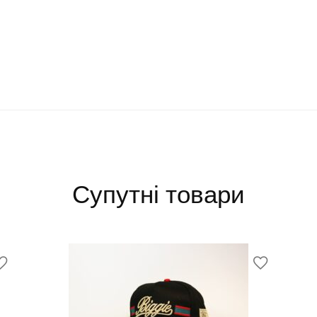
байскетбольные кепки украина купить заказать с доставкой
снепбеки украина сереневая кепка
Супутні товари