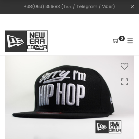
+38(063)1351883 (Тел. / Telegram / Viber)
0