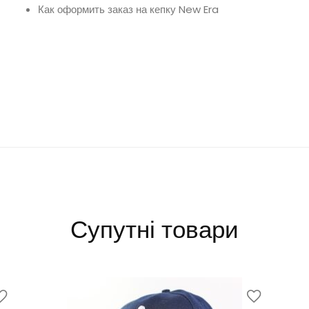
Как оформить заказ на кепку New Era
Оригинальная одежда Snapback Sorry I’m Hip Hop (Sorry
I’m Fresh) реперка байскетбольные кепки украина купить
заказать с доставкой снепбеки украина сереневая кепка
Супутні товари