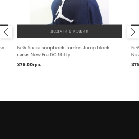
ДОДАТИ В КОШИК
ew
Бейсболка snapback Jordan Jump black
Бей
синяя New Era DC 9fifty
New
379.00
грн.
37