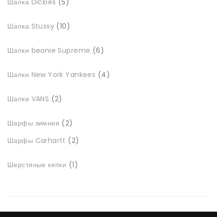
Шапка Dickies
5
товарів
10
Шапка Stussy
10
товарів
6
Шапки beanie Supreme
6
товарів
4
Шапки New York Yankees
4
товари
2
Шапки VANS
2
товари
2
Шарфы зимние
2
товари
2
Шарфы Carhartt
2
товари
1
Шерстяные кепки
1
товар