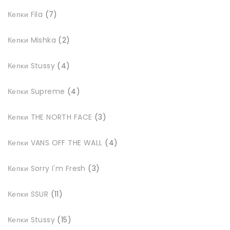
7
Кепки Fila
7
товарів
2
Кепки Mishka
2
товари
4
Кепки Stussy
4
товари
4
Кепки Supreme
4
товари
3
Кепки THE NORTH FACE
3
товари
4
Кепки VANS OFF THE WALL
4
товари
3
Кепки Sorry I'm Fresh
3
товари
11
Кепки SSUR
11
товарів
15
Кепки Stussy
15
товарів