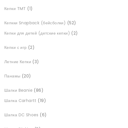
1
Кепки TMT
1
товар
52
Кепкки Snapback (бейсболки)
52
товари
2
Кепки для детей (детские кепки)
2
товари
2
Кепки с игр
2
товари
3
Летние Кепки
3
товари
20
Панамы
20
товарів
86
Шапки Beanie
86
товарів
19
Шапка Carhartt
19
товарів
6
Шапка DC Shoes
6
товарів
5