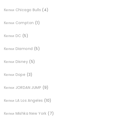
4
Кепки Chicago Bulls
4
товари
1
Кепки Compton
1
товар
5
Кепки DC
5
товарів
5
Кепки Diamond
5
товарів
5
Кепки Disney
5
товарів
3
Кепки Dope
3
товари
9
Кепки JORDAN JUMP
9
товарів
10
Кепки LA Los Angeles
10
товарів
7
Кепки Mishka New York
7
товарів