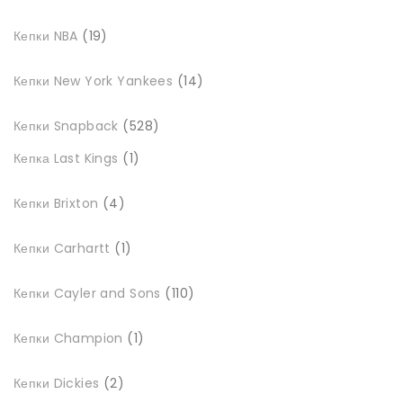
19
Кепки NBA
19
товарів
14
Кепки New York Yankees
14
товарів
528
Кепки Snapback
528
товарів
1
Кепка Last Kings
1
товар
4
Кепки Brixton
4
товари
1
Кепки Carhartt
1
товар
110
Кепки Cayler and Sons
110
товарів
1
Кепки Champion
1
товар
2
Кепки Dickies
2
товари