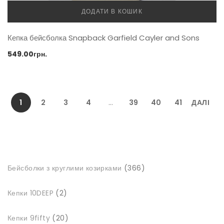
ДОДАТИ В КОШИК
Кепка бейсболка Snapback Garfield Cayler and Sons
549.00
грн.
1
2
3
4
…
39
40
41
ДАЛІ
366
Бейсболки з круглими козирками
366
товарів
2
Кепки 10DEEP
2
товари
20
Кепки 9fifty
20
товарів