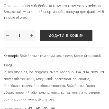
Оригінальна синя бейсболка New Era New York Yankees
Snapback — стильний спортивний аксесуар для фанів MLB
та streetwear.
ДОДАТИ В КОШИК
Категорії:
Бейсболки з круглими козирками
,
Кепки Snapback
Tags:
la
,
los angeles
,
los angeles lakers
,
Made in USA
,
NBA
,
New Era
,
New York Yankees
,
Snapback
,
баскетбол
,
бейсболка
,
бейсболка жіноча
,
бейсболка чоловіча
,
Бейсболки
,
Головні
убори
,
головний убір
,
зелена кепка
,
кепка
,
кепка з логотипом
,
оригінал
,
синя кепка
,
фіолетова