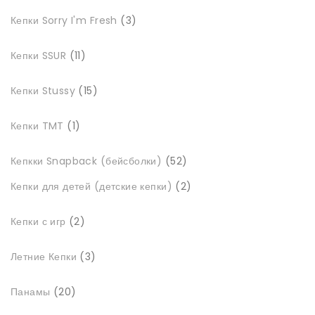
3
Кепки Sorry I'm Fresh
3
товари
11
Кепки SSUR
11
товарів
15
Кепки Stussy
15
товарів
1
Кепки TMT
1
товар
52
Кепкки Snapback (бейсболки)
52
товари
2
Кепки для детей (детские кепки)
2
товари
2
Кепки с игр
2
товари
3
Летние Кепки
3
товари
20
Панамы
20
товарів