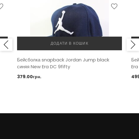
ДОДАТИ В КОШИК
Бейсболка snapback Jordan Jump black
Бе
синяя New Era DC 9fifty
Era
379.00
грн.
49