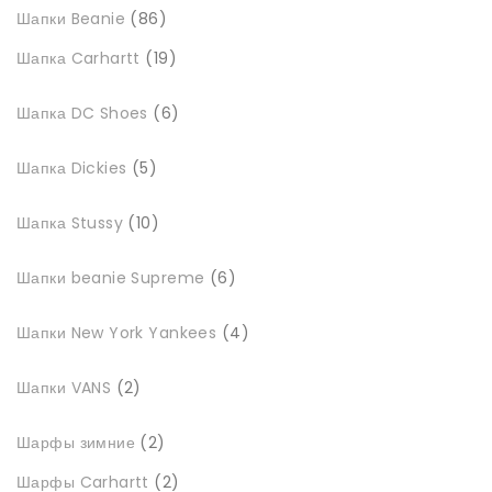
86
Шапки Beanie
86
товарів
19
Шапка Carhartt
19
товарів
6
Шапка DC Shoes
6
товарів
5
Шапка Dickies
5
товарів
10
Шапка Stussy
10
товарів
6
Шапки beanie Supreme
6
товарів
4
Шапки New York Yankees
4
товари
2
Шапки VANS
2
товари
2
Шарфы зимние
2
товари
2
Шарфы Carhartt
2