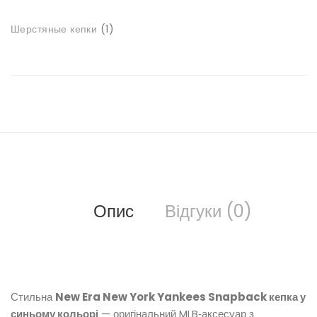
товари
1
Шерстяные кепки
1
товар
Опис
Відгуки (0)
Стильна
New Era New York Yankees Snapback кепка у
синьому кольорі
— оригінальний MLB‑аксесуар з