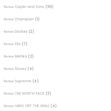
110
Кепки Cayler and Sons
110
товарів
1
Кепки Champion
1
товар
2
Кепки Dickies
2
товари
7
Кепки Fila
7
товарів
2
Кепки Mishka
2
товари
4
Кепки Stussy
4
товари
4
Кепки Supreme
4
товари
3
Кепки THE NORTH FACE
3
товари
4
Кепки VANS OFF THE WALL
4
товари