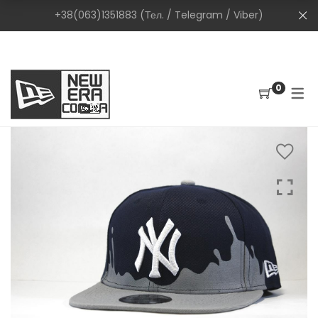
+38(063)1351883 (Тел. / Telegram / Viber)
0