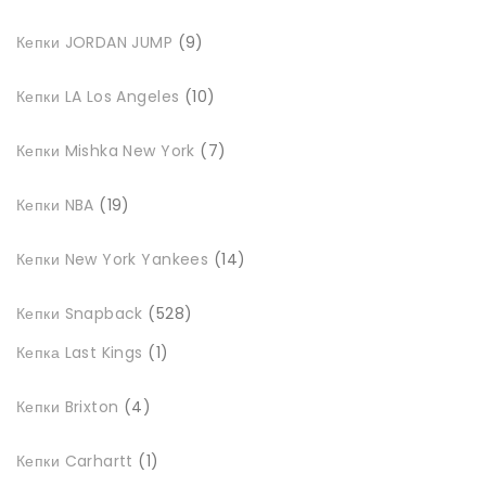
9
Кепки JORDAN JUMP
9
товарів
10
Кепки LA Los Angeles
10
товарів
7
Кепки Mishka New York
7
товарів
19
Кепки NBA
19
товарів
14
Кепки New York Yankees
14
товарів
528
Кепки Snapback
528
товарів
1
Кепка Last Kings
1
товар
4
Кепки Brixton
4
товари
1
Кепки Carhartt
1
товар