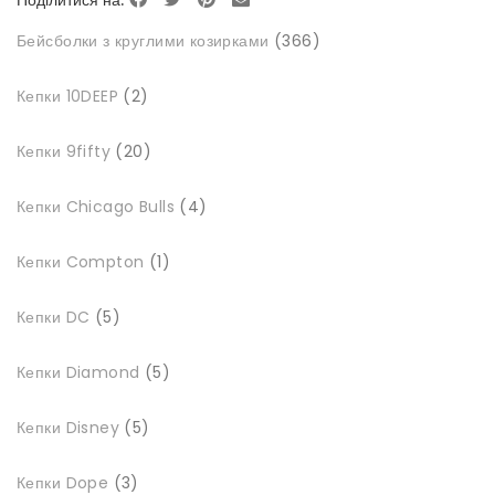
Поділитися на:
366
Бейсболки з круглими козирками
366
товарів
2
Кепки 10DEEP
2
товари
20
Кепки 9fifty
20
товарів
4
Кепки Chicago Bulls
4
товари
1
Кепки Compton
1
товар
5
Кепки DC
5
товарів
5
Кепки Diamond
5
товарів
5
Кепки Disney
5
товарів
3
Кепки Dope
3
товари