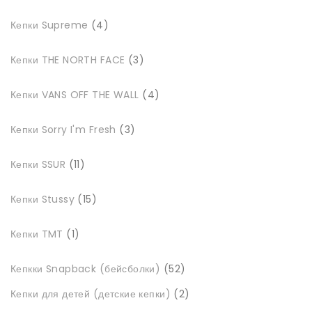
4
Кепки Supreme
4
товари
3
Кепки THE NORTH FACE
3
товари
4
Кепки VANS OFF THE WALL
4
товари
3
Кепки Sorry I'm Fresh
3
товари
11
Кепки SSUR
11
товарів
15
Кепки Stussy
15
товарів
1
Кепки TMT
1
товар
52
Кепкки Snapback (бейсболки)
52
товари
2
Кепки для детей (детские кепки)
2
товари