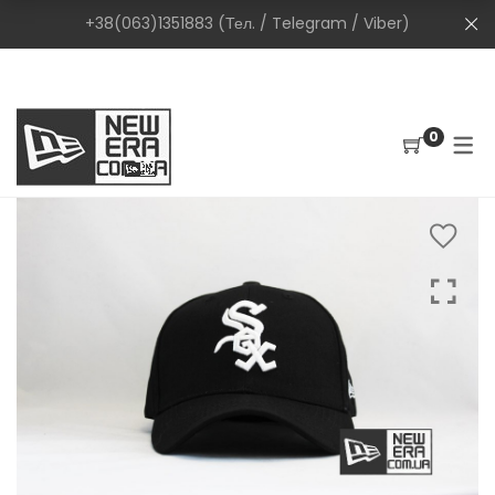
+38(063)1351883 (Тел. / Telegram / Viber)
0