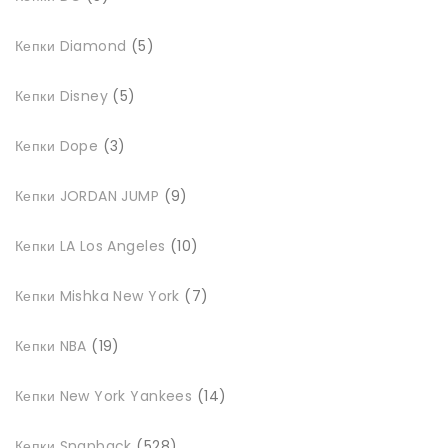
товарів
5
Кепки Diamond
5
товарів
5
Кепки Disney
5
товарів
3
Кепки Dope
3
товари
9
Кепки JORDAN JUMP
9
товарів
10
Кепки LA Los Angeles
10
товарів
7
Кепки Mishka New York
7
товарів
19
Кепки NBA
19
товарів
14
Кепки New York Yankees
14
товарів
528
Кепки Snapback
528