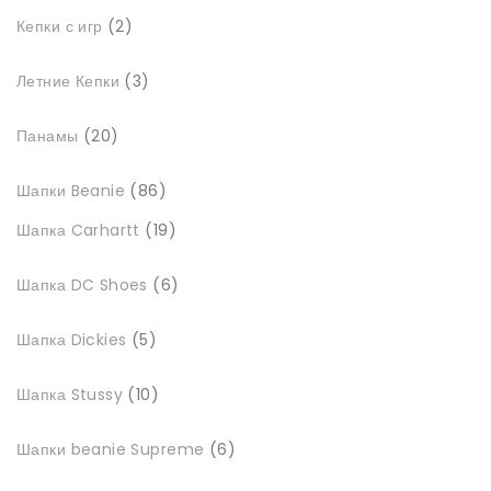
2
Кепки с игр
2
товари
3
Летние Кепки
3
товари
20
Панамы
20
товарів
86
Шапки Beanie
86
товарів
19
Шапка Carhartt
19
товарів
6
Шапка DC Shoes
6
товарів
5
Шапка Dickies
5
товарів
10
Шапка Stussy
10
товарів
6
Шапки beanie Supreme
6
товарів
4