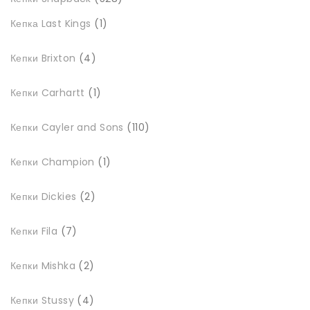
товарів
1
Кепка Last Kings
1
товар
4
Кепки Brixton
4
товари
1
Кепки Carhartt
1
товар
110
Кепки Cayler and Sons
110
товарів
1
Кепки Champion
1
товар
2
Кепки Dickies
2
товари
7
Кепки Fila
7
товарів
2
Кепки Mishka
2
товари
4
Кепки Stussy
4
товари