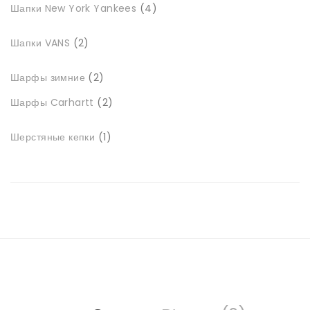
Шапки New York Yankees
4
товари
2
Шапки VANS
2
товари
2
Шарфы зимние
2
товари
2
Шарфы Carhartt
2
товари
1
Шерстяные кепки
1
товар