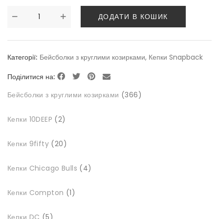
ДОДАТИ В КОШИК
Категорії:
Бейсболки з круглими козирками
,
Кепки Snapback
Поділитися на:
366
Бейсболки з круглими козирками
366
товарів
2
Кепки 10DEEP
2
товари
20
Кепки 9fifty
20
товарів
4
Кепки Chicago Bulls
4
товари
1
Кепки Compton
1
товар
5
Кепки DC
5