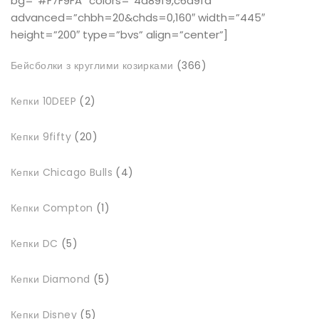
bg=”#F7F9FA” colors=”4d89f9,c6d9fd”
advanced=”chbh=20&chds=0,160″ width=”445″
height=”200″ type=”bvs” align=”center”]
366
Бейсболки з круглими козирками
366
товарів
2
Кепки 10DEEP
2
товари
20
Кепки 9fifty
20
товарів
4
Кепки Chicago Bulls
4
товари
1
Кепки Compton
1
товар
5
Кепки DC
5
товарів
5
Кепки Diamond
5
товарів
5
Кепки Disney
5