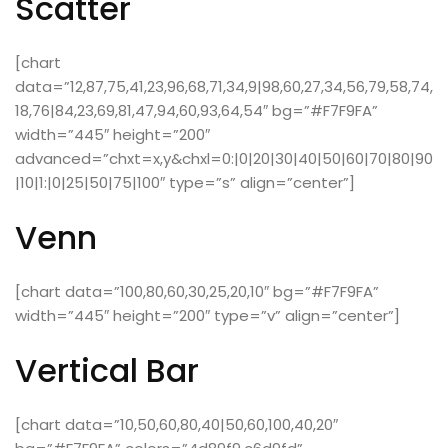
Scatter
[chart
data=”12,87,75,41,23,96,68,71,34,9|98,60,27,34,56,79,58,74,
18,76|84,23,69,81,47,94,60,93,64,54″ bg=”#F7F9FA”
width=”445″ height=”200″
advanced=”chxt=x,y&chxl=0:|0|20|30|40|50|60|70|80|90
|10|1:|0|25|50|75|100″ type=”s” align=”center”]
Venn
[chart data=”100,80,60,30,25,20,10″ bg=”#F7F9FA”
width=”445″ height=”200″ type=”v” align=”center”]
Vertical Bar
[chart data=”10,50,60,80,40|50,60,100,40,20″