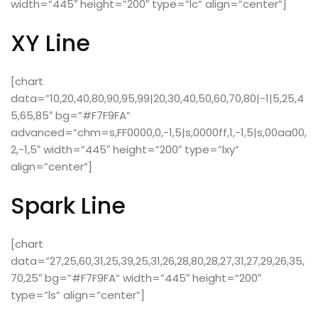
width=”445″ height=”200″ type=”lc” align=”center”]
XY Line
[chart
data=”10,20,40,80,90,95,99|20,30,40,50,60,70,80|-1|5,25,4
5,65,85″ bg=”#F7F9FA”
advanced=”chm=s,FF0000,0,-1,5|s,0000ff,1,-1,5|s,00aa00,
2,-1,5″ width=”445″ height=”200″ type=”lxy”
align=”center”]
Spark Line
[chart
data=”27,25,60,31,25,39,25,31,26,28,80,28,27,31,27,29,26,35,
70,25″ bg=”#F7F9FA” width=”445″ height=”200″
type=”ls” align=”center”]