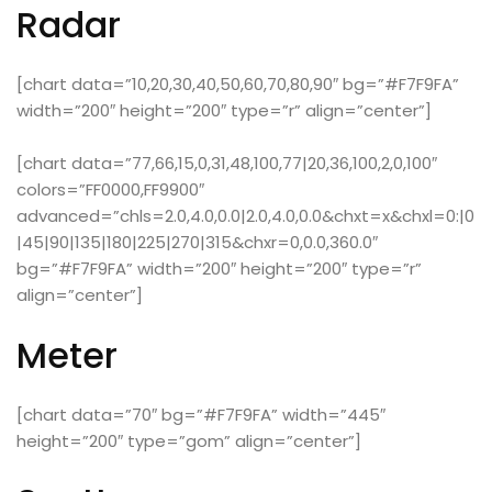
Radar
[chart data=”10,20,30,40,50,60,70,80,90″ bg=”#F7F9FA”
width=”200″ height=”200″ type=”r” align=”center”]
[chart data=”77,66,15,0,31,48,100,77|20,36,100,2,0,100″
colors=”FF0000,FF9900″
advanced=”chls=2.0,4.0,0.0|2.0,4.0,0.0&chxt=x&chxl=0:|0
|45|90|135|180|225|270|315&chxr=0,0.0,360.0″
bg=”#F7F9FA” width=”200″ height=”200″ type=”r”
align=”center”]
Meter
[chart data=”70″ bg=”#F7F9FA” width=”445″
height=”200″ type=”gom” align=”center”]