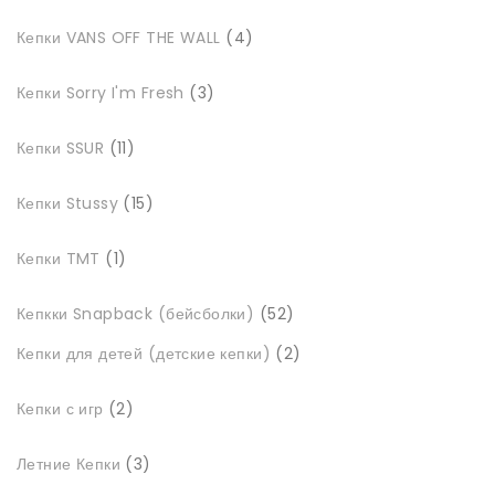
4
Кепки VANS OFF THE WALL
4
товари
3
Кепки Sorry I'm Fresh
3
товари
11
Кепки SSUR
11
товарів
15
Кепки Stussy
15
товарів
1
Кепки TMT
1
товар
52
Кепкки Snapback (бейсболки)
52
товари
2
Кепки для детей (детские кепки)
2
товари
2
Кепки с игр
2
товари
3
Летние Кепки
3
товари