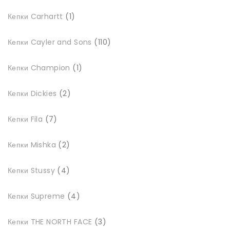
1
Кепки Carhartt
1
товар
110
Кепки Cayler and Sons
110
товарів
1
Кепки Champion
1
товар
2
Кепки Dickies
2
товари
7
Кепки Fila
7
товарів
2
Кепки Mishka
2
товари
4
Кепки Stussy
4
товари
4
Кепки Supreme
4
товари
3
Кепки THE NORTH FACE
3
товари