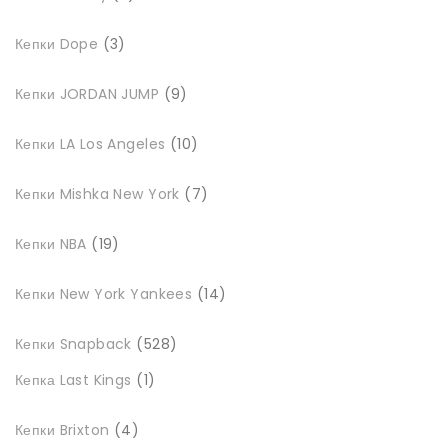
товарів
3
Кепки Dope
3
товари
9
Кепки JORDAN JUMP
9
товарів
10
Кепки LA Los Angeles
10
товарів
7
Кепки Mishka New York
7
товарів
19
Кепки NBA
19
товарів
14
Кепки New York Yankees
14
товарів
528
Кепки Snapback
528
товарів
1
Кепка Last Kings
1
товар
4
Кепки Brixton
4
товари