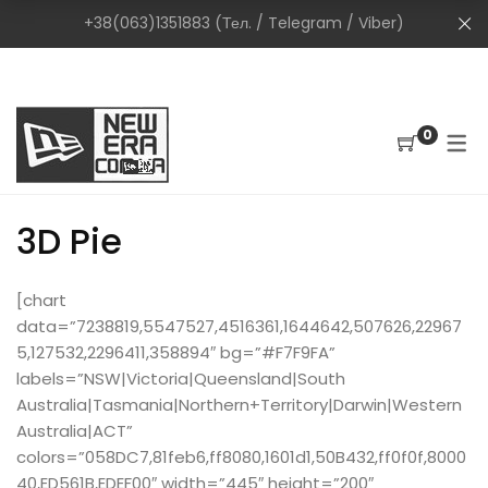
+38(063)1351883 (Тел. / Telegram / Viber)
0
3D Pie
[chart
data=”7238819,5547527,4516361,1644642,507626,22967
5,127532,2296411,358894″ bg=”#F7F9FA”
labels=”NSW|Victoria|Queensland|South
Australia|Tasmania|Northern+Territory|Darwin|Western
Australia|ACT”
colors=”058DC7,81feb6,ff8080,1601d1,50B432,ff0f0f,8000
40,ED561B,EDEF00″ width=”445″ height=”200″