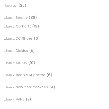
20
Панамы
20
товарів
86
Шапки Beanie
86
товарів
19
Шапка Carhartt
19
товарів
6
Шапка DC Shoes
6
товарів
5
Шапка Dickies
5
товарів
10
Шапка Stussy
10
товарів
6
Шапки beanie Supreme
6
товарів
4
Шапки New York Yankees
4
товари
2
Шапки VANS
2
товари
2