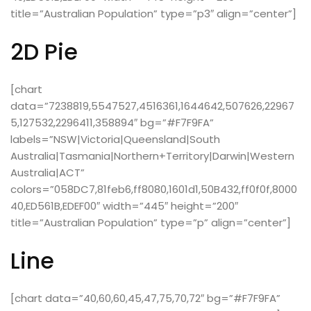
title=”Australian Population” type=”p3″ align=”center”]
2D Pie
[chart
data=”7238819,5547527,4516361,1644642,507626,22967
5,127532,2296411,358894″ bg=”#F7F9FA”
labels=”NSW|Victoria|Queensland|South
Australia|Tasmania|Northern+Territory|Darwin|Western
Australia|ACT”
colors=”058DC7,81feb6,ff8080,1601d1,50B432,ff0f0f,8000
40,ED561B,EDEF00″ width=”445″ height=”200″
title=”Australian Population” type=”p” align=”center”]
Line
[chart data=”40,60,60,45,47,75,70,72″ bg=”#F7F9FA”