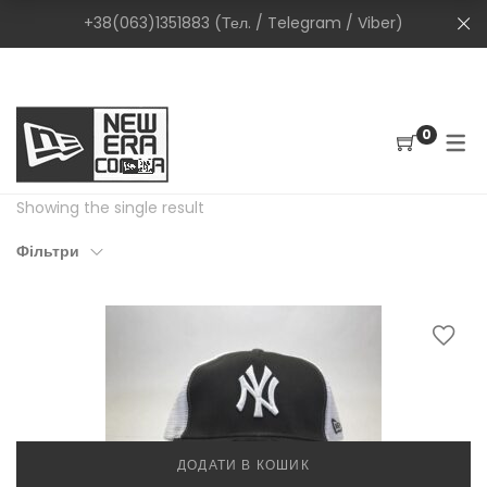
+38(063)1351883 (Тел. / Telegram / Viber)
0
Showing the single result
Фільтри
ДОДАТИ В КОШИК