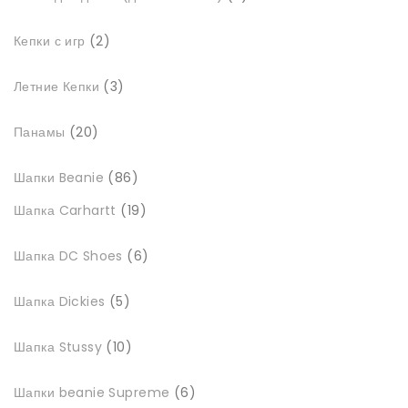
товари
2
Кепки с игр
2
товари
3
Летние Кепки
3
товари
20
Панамы
20
товарів
86
Шапки Beanie
86
товарів
19
Шапка Carhartt
19
товарів
6
Шапка DC Shoes
6
товарів
5
Шапка Dickies
5
товарів
10
Шапка Stussy
10
товарів
6
Шапки beanie Supreme
6
товарів