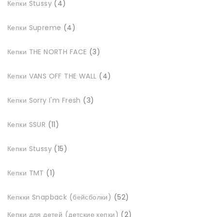
Кепки Stussy
4
товари
4
Кепки Supreme
4
товари
3
Кепки THE NORTH FACE
3
товари
4
Кепки VANS OFF THE WALL
4
товари
3
Кепки Sorry I'm Fresh
3
товари
11
Кепки SSUR
11
товарів
15
Кепки Stussy
15
товарів
1
Кепки TMT
1
товар
52
Кепкки Snapback (бейсболки)
52
товари
2
Кепки для детей (детские кепки)
2