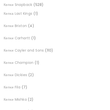
528
Кепки Snapback
528
товарів
1
Кепка Last Kings
1
товар
4
Кепки Brixton
4
товари
1
Кепки Carhartt
1
товар
110
Кепки Cayler and Sons
110
товарів
1
Кепки Champion
1
товар
2
Кепки Dickies
2
товари
7
Кепки Fila
7
товарів
2
Кепки Mishka
2
товари
4