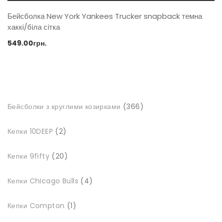
Бейсболка New York Yankees Trucker snapback темна
хаккі/біла сітка
549.00
грн.
366
Бейсболки з круглими козирками
366
товарів
2
Кепки 10DEEP
2
товари
20
Кепки 9fifty
20
товарів
4
Кепки Chicago Bulls
4
товари
1
Кепки Compton
1
товар