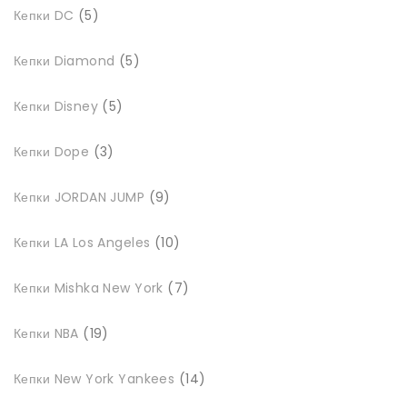
5
Кепки DC
5
товарів
5
Кепки Diamond
5
товарів
5
Кепки Disney
5
товарів
3
Кепки Dope
3
товари
9
Кепки JORDAN JUMP
9
товарів
10
Кепки LA Los Angeles
10
товарів
7
Кепки Mishka New York
7
товарів
19
Кепки NBA
19
товарів
14
Кепки New York Yankees
14
товарів